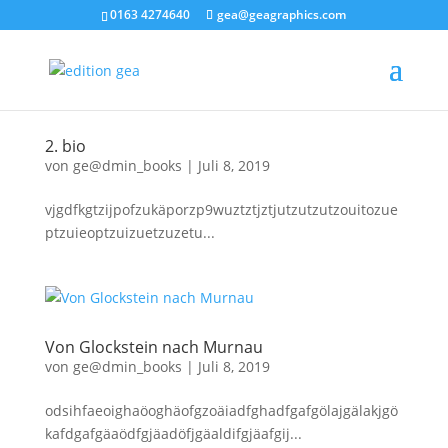
0163 4274640
gea@geagraphics.com
2. bio
von
ge@dmin_books
|
Juli 8, 2019
vjgdfkgtzijpofzukäporzp9wuztztjztjutzutzutzouitozue
ptzuieoptzuizuetzuzetu...
Von Glockstein nach Murnau
von
ge@dmin_books
|
Juli 8, 2019
odsihfaeoighaöoghäofgzoäiadfghadfgafgölajgälakjgö
kafdgafgäaödfgjäadöfjgäaldifgjäafgij...